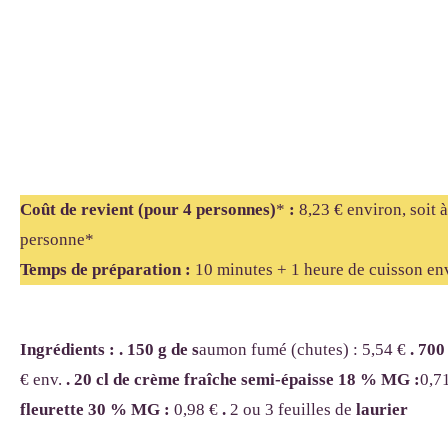
Coût de revient (pour 4 personnes)
*
:
8,23 € environ, soit 
personne*
Temps de préparation :
10 minutes + 1 heure de cuisson en
Ingrédients : . 150 g de s
aumon fumé (chutes) : 5,54 €
. 700
€ env.
. 20 cl de crème fraîche semi-épaisse 18 % MG :
0,7
fleurette 30 % MG :
0,98 €
.
2 ou 3 feuilles de
laurier