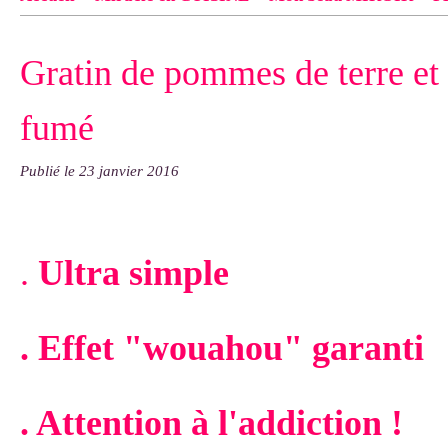
Contact
pas d'indiquer le NOM EXACT du modèle dont tu so
Gratin de pommes de terre e
exemple : "Bonnet cloche From Annie", "Veste Rue Cambon")..
fumé
Publié le
23 janvier 2016
.
Ultra simple
. Effet "wouahou" garanti
. Attention à l'addiction !