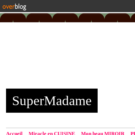
SuperMadame
Accueil
Miracle en CUISINE
Mon beau MIROIR
P