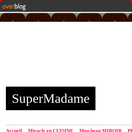
SuperMadame
Accueil
Miracle en CUISINE
Mon beau MIROIR
P