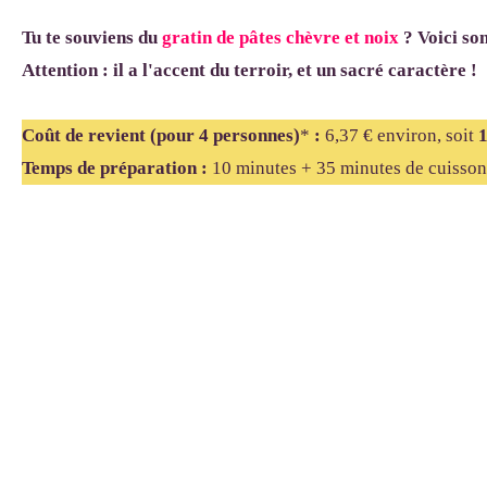
Tu te souviens du
gratin de pâtes chèvre et noix
? Voici son
Attention : il a l'accent du terroir, et un sacré caractère !
Coût de revient (pour 4 personnes)
*
:
6,37 € environ, soit
1
Temps de préparation :
10 minutes + 35 minutes de cuisson