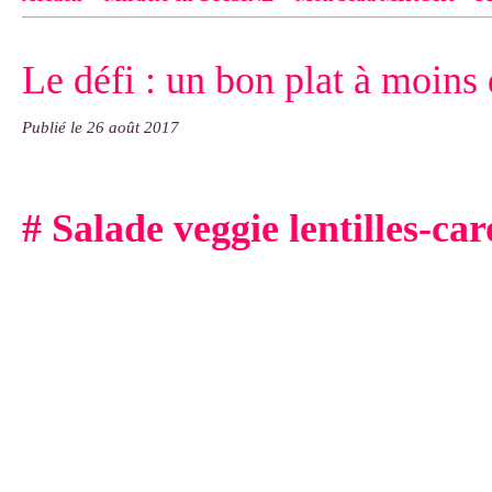
Contact
pas d'indiquer le NOM EXACT du modèle dont tu so
Le défi : un bon plat à moins 
exemple : "Bonnet cloche From Annie", "Veste Rue Cambon")..
Publié le
26 août 2017
# Salade veggie lentilles-car