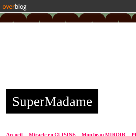
SuperMadame
Accueil
Miracle en CUISINE
Mon beau MIROIR
P