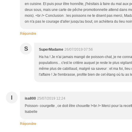
en cuisine. Et puis pour être honnête, j'hésitais à faire du mal au
deux sous, mais une carte de pêche promotionnelle attend dans m
mois). <br /> Conclusion : les poissons ne te disent pas merci, Mad
on n'a pas le courage d'aller jusqu'au bout, on achètera du lieu noir !
Répondre
S
SuperMadame
26/07/2019 07:56
Ha ha ! Je n'ai jamais mangé de poisson-chat, je ne connais
populations... c'est le critère auquel je reste le plus vigila
même plus de cabillaud, malgré sa saveur : et ma foi, lieu n
l'affaire ! Je t'embrasse, profite bien de cet étang où tu as
I
isa800
25/07/2019 12:24
Poisson- courgette , ce doit être chouette !<br /> Merci pour la recett
Isabelle
Répondre