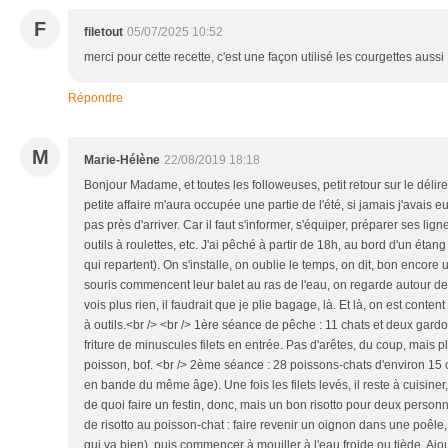
F
filetout
05/07/2025 10:52
merci pour cette recette, c'est une façon utilisé les courgettes aussi
Répondre
M
Marie-Hélène
22/08/2019 18:18
Bonjour Madame, et toutes les followeuses, petit retour sur le délire
petite affaire m'aura occupée une partie de l'été, si jamais j'avais e
pas près d'arriver. Car il faut s'informer, s'équiper, préparer ses lig
outils à roulettes, etc. J'ai pêché à partir de 18h, au bord d'un étan
qui repartent). On s'installe, on oublie le temps, on dit, bon encore 
souris commencent leur balet au ras de l'eau, on regarde autour de soi
vois plus rien, il faudrait que je plie bagage, là. Et là, on est conte
à outils.<br /> <br /> 1ère séance de pêche : 11 chats et deux gardon
friture de minuscules filets en entrée. Pas d'arêtes, du coup, mais pl
poisson, bof. <br /> 2ème séance : 28 poissons-chats d'environ 15 
en bande du même âge). Une fois les filets levés, il reste à cuisiner,
de quoi faire un festin, donc, mais un bon risotto pour deux personne
de risotto au poisson-chat : faire revenir un oignon dans une poêle, y f
qui va bien), puis commencer à mouiller à l'eau froide ou tiède. Ajou