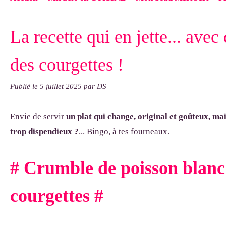
Contact
pas d'indiquer le NOM EXACT du modèle dont tu so
La recette qui en jette... avec
exemple : "Bonnet cloche From Annie", "Veste Rue Cambon")..
des courgettes !
Publié le
5 juillet 2025
par DS
Envie de servir
un plat qui change, original et goûteux, mai
trop dispendieux ?
... Bingo, à tes fourneaux.
# Crumble de poisson blanc
courgettes #