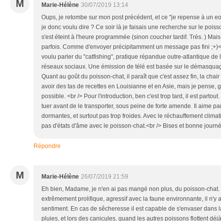
M
Marie-Hélène
30/07/2019 13:14
Oups, je retombe sur mon post précédent, et ce "je repense à un eom
je donc voulu dire ? Ce soir là je faisais une recherche sur le pois
s'est éteint à l'heure programmée (sinon coucher tardif. Très. ) M
parfois. Comme d'envoyer précipitamment un message pas fini ;+)<br 
voulu parler du "catfishing", pratique répandue outre-atlantique de l
réseaux sociaux. Une émission de télé est basée sur le démasquag
Quant au goût du poisson-chat, il paraît que c'est assez fin, la chair 
avoir des tas de recettes en Louisianne et en Asie, mais je pense, gril
possible. <br /> Pour l'introduction, ben c'est trop tard, il est partou
tuer avant de le transporter, sous peine de forte amende. Il aime pa
dormantes, et surtout pas trop froides. Avec le réchauffement climati
pas d'états d'âme avec le poisson-chat.<br /> Bises et bonne journé
Répondre
M
Marie-Hélène
26/07/2019 21:59
Eh bien, Madame, je n'en ai pas mangé non plus, du poisson-chat. Vu 
extrêmement prolifique, agressif avec la faune environnante, il n'y a
sentiment. En cas de sêcheresse il est capable de s'envaser dans 
pluies, et lors des canicules, quand les autres poissons flottent déjà 