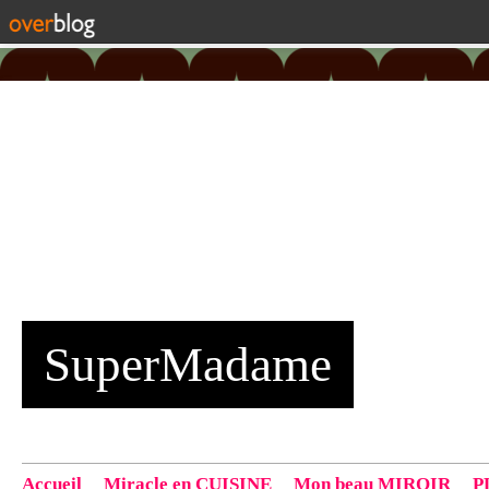
SuperMadame
Accueil
Miracle en CUISINE
Mon beau MIROIR
P