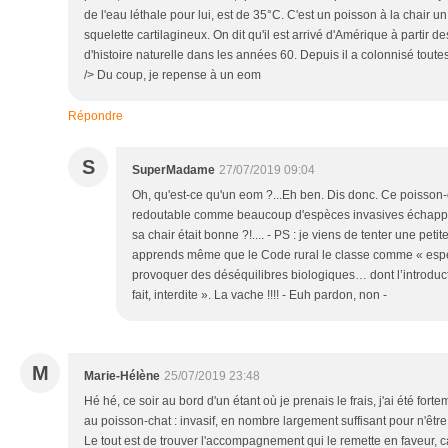
de l'eau léthale pour lui, est de 35°C. C'est un poisson à la chair u
squelette cartilagineux. On dit qu'il est arrivé d'Amérique à parti
d'histoire naturelle dans les années 60. Depuis il a colonnisé tout
/> Du coup, je repense à un eom
Répondre
S
SuperMadame
27/07/2019 09:04
Oh, qu'est-ce qu'un eom ?...Eh ben. Dis donc. Ce poisson-c
redoutable comme beaucoup d'espèces invasives échappée
sa chair était bonne ?!.... - PS : je viens de tenter une petit
apprends même que le Code rural le classe comme « espè
provoquer des déséquilibres biologiques… dont l’introduct
fait, interdite ». La vache !!!! - Euh pardon, non -
M
Marie-Hélène
25/07/2019 23:48
Hé hé, ce soir au bord d'un étant où je prenais le frais, j'ai été for
au poisson-chat : invasif, en nombre largement suffisant pour n'être
Le tout est de trouver l'accompagnement qui le remette en faveur, ca