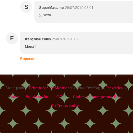
S
SuperMadame
26/07/2019 08:01
;-) xoxo
F
françoise collin
25/07/2019 07:23
Merci !!!!
Répondre
Voir le profil de
Delphine de SuperMadame
sur le portail Overblog
Top articles
Contact
Signaler un abus
C.G.U.
Cookies et données personnelles
Préférences cookies