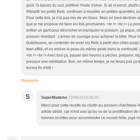
goût. Si épices du sud, préférer l'huile d'olive. Si ail et persil, plut
Répartir les petits filets, continuer à mouiller en petites quantités, 
Pour cette fois, je n'ai pas mis de vin blanc. Mais on peut décliner s
que je me propose de faire les fois prochaines. <br /> <br /> Le poi
enfiler un gant pour décrocher et manipuler le poisson, ça pique, et 
poisson résistant : s'armer de courage pour achever la bête. Pour 
fastidieuses, se contenter de lever les filets à partir des côtes jus
bien effilé, et on enlève la peau du même geste dans la continuité. 
<br /> <br /> Avec tout ça, passer des heures à pêcher, préparer, répa
presque une méditation. Bon, en même temps, je ne ferais pas ça tous
bonne fin d'été !
Répondre
S
SuperMadame
23/08/2019 08:25
Merci pour cette recette du risotto au poisson-chat Marie-
article dédié, car m'est avis qu'au vu de la prolifération de
bonnes recettes pour accommoder ce nouvel hôte, jugé indé