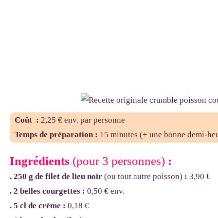
Coût :
2,25
€
env. par personne
Temps de préparation :
15 minutes (+ une bonne demi-heu
Ingrédients
(pour 3 personnes)
:
. 250 g de filet de lieu noir
(ou tout autre poisson)
:
3,90
€
. 2 belles courgettes
:
0,50
€
env.
. 5 cl de crème :
0,18
€