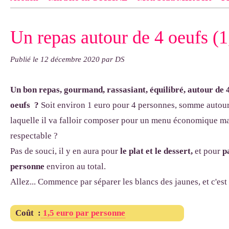
Contact
pas d'indiquer le NOM EXACT du modèle dont tu so
Un repas autour de 4 oeufs (1
exemple : "Bonnet cloche From Annie", "Veste Rue Cambon")..
Publié le
12 décembre 2020
par DS
Un bon repas, gourmand, rassasiant, équilibré, autour de 
oeufs ?
Soit environ 1 euro pour 4 personnes, somme autou
laquelle il va falloir composer pour un menu économique ma
respectable ?
Pas de souci, il y en aura pour
le plat et le dessert,
et pour
p
personne
environ au total.
Allez... Commence par séparer les blancs des jaunes, et c'est 
Coût :
1,5 euro par personne