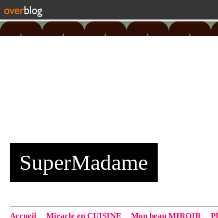
SuperMadame
Accueil
Miracle en CUISINE
Mon beau MIROIR
P