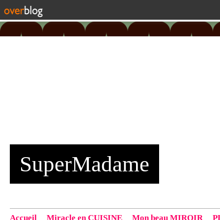
SuperMadame
Accueil
Miracle en CUISINE
Mon beau MIROIR
P