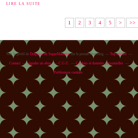
LIRE LA SUITE
1
2
3
4
5
>
>>
Voir le profil de
Delphine de SuperMadame
sur le portail Overblog
Top articles
Contact
Signaler un abus
C.G.U.
Cookies et données personnelles
Préférences cookies