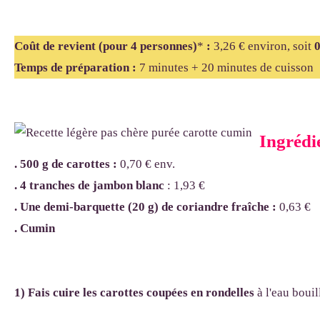
Coût de revient (pour 4 personnes)
*
:
3,26 € environ, soit
0
Temps de préparation :
7 minutes + 20 minutes de cuisson
Ingrédie
. 500 g de carottes :
0,70 €
env.
. 4 tranches de jambon blanc
: 1,93 €
. Une demi-barquette (20 g) de coriandre fraîche :
0,63 €
. Cumin
1) Fais cuire les carottes coupées en rondelles
à l'eau bouil