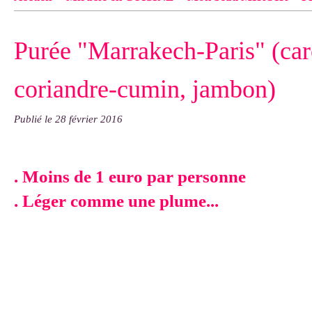
Contact
pas d'indiquer le NOM EXACT du modèle dont tu so
Purée "Marrakech-Paris" (car
exemple : "Bonnet cloche From Annie", "Veste Rue Cambon")..
coriandre-cumin, jambon)
Publié le
28 février 2016
. Moins de 1 euro par personne
. Léger comme une plume...