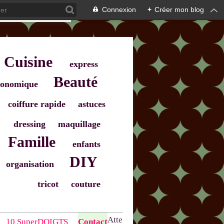
Connexion
+
Créer mon blog
Cuisine
express
Beauté
onomique
coiffure rapide
astuces
dressing
maquillage
Famille
enfants
DIY
organisation
tricot
couture
Atte
10 SuperDOIGTS
Contact