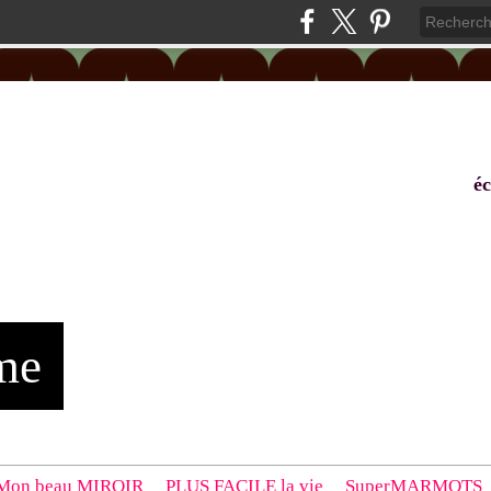
éc
me
Mon beau MIROIR
PLUS FACILE la vie
SuperMARMOTS