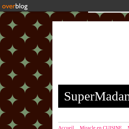
SuperMada
Accueil
Miracle en CUISINE