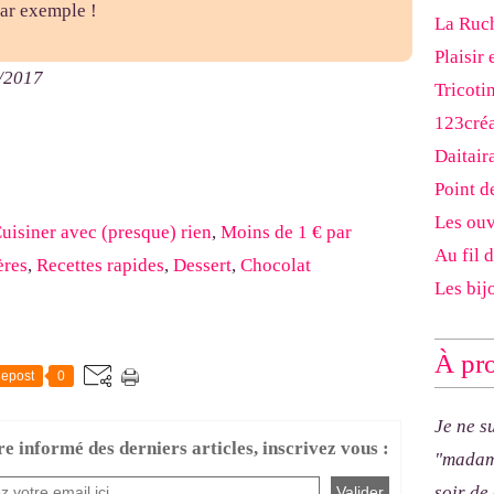
 par exemple !
La Ruch
Plaisir 
7/2017
Tricoti
123cré
Daitair
Point d
Les ouv
uisiner avec (presque) rien
,
Moins de 1 € par
Au fil 
ères
,
Recettes rapides
,
Dessert
,
Chocolat
Les bij
À pro
epost
0
Je ne s
re informé des derniers articles, inscrivez vous :
"madam
soir de