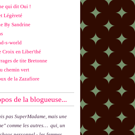
e qui dit Oui !
et Légèreté
ne By Sandrine
as
ad-s-world
e Croix en Liber'thé
rages de tite Bretonne
du chemin vert
oux de la Zazafiore
pos de la blogueuse...
uis pas SuperMadame, mais une
e" comme les autres… qui, un
 chaos personnel - les femmes