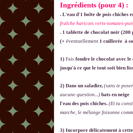
Ingrédients (pour 4) :
. L'eau d'1 boîte de pois chiches 
fraîche haricots verts-tomates-poi
. 1 tablette de chocolat noir
(200 
(+
éventuellement
1 cuillerée à s
1)
Fais
fondre le chocolat avec le
jusqu'à ce que le tout soit bien lis
2) Dans un saladier,
(sans te pose
aucune question...)
bats en neige
l'eau des pois chiches.
(Et tu cons
marche, le mélange foisonne comme
3) Incorpore délicatement à cette