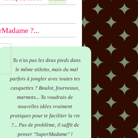
ntio
n bas des articles concernés, par
yer !
rMadame ?...
Tu n'as pas les deux pieds dans
le même stiletto, mais du mal
parfois à jongler avec toutes tes
casquettes ? Boulot, fourneaux,
marmots... Tu voudrais de
nouvelles idées vraiment
pratiques pour te faciliter la vie
?... Pas de problème, il suffit de
penser "SuperMadame" !