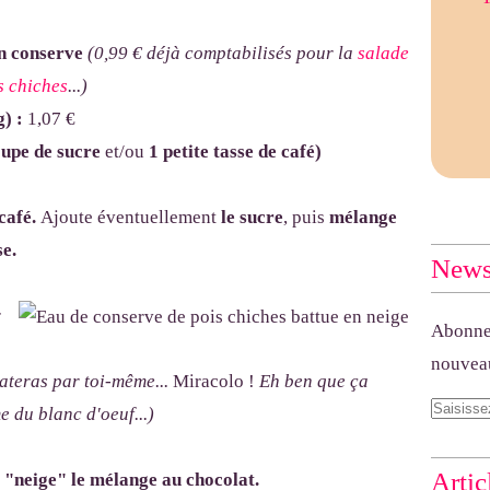
en conserve
(0,99 € déjà comptabilisés pour la
salade
s chiches
...)
g) :
1,07 €
oupe de sucre
et/ou
1 petite tasse de café)
 café.
Ajoute éventuellement
le sucre
, puis
mélange
se.
Newsl
r
Abonnez
nouveau
tateras par toi-même...
Miracolo !
Eh ben que ça
 du blanc d'oeuf...)
Artic
 "neige" le mélange au chocolat.