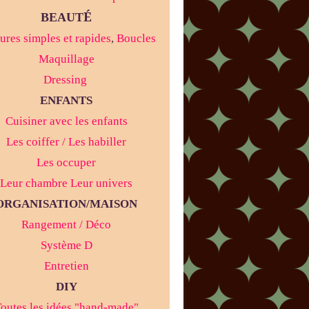
É
BEAUT
ures simples et rapides
,
Boucles
Maquillage
Dressing
ENFANTS
Cuisiner avec les enfants
Les coiffer / Les habiller
Les occuper
Leur chambre Leur univers
ORGANISATION/MAISON
Rangement / Déco
Système D
Entretien
DIY
outes les idées "hand-made"