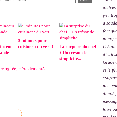
actives
peu tro
a souda
fort qu
m’appel
5 minutes pour
C’était
inceur
cuisiner : du vert !
La surprise du chef
ande
? Un trésor de
disait s
simplicité...
Grâce à
e agitée, mère démontée... »
et le p
"SuperM
peu com
donné p
message
faire p