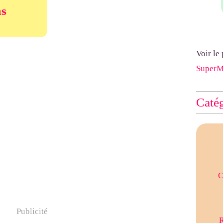
as
Voir le
Super
Catég
C
Publicité
R