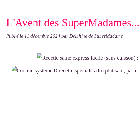
Contact
pas d'indiquer le NOM EXACT du modèle dont tu so
L'Avent des SuperMadames...
exemple : "Bonnet cloche From Annie", "Veste Rue Cambon")..
Publié le
11 décembre 2024
par Delphine de SuperMadame