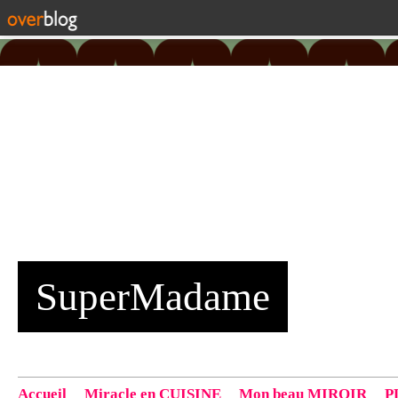
SuperMadame
Accueil
Miracle en CUISINE
Mon beau MIROIR
P