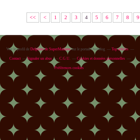
<<
<
1
2
3
4
5
6
7
8
9
Voir le profil de
Delphine de SuperMadame
sur le portail Overblog
Top articles
Contact
Signaler un abus
C.G.U.
Cookies et données personnelles
Préférences cookies