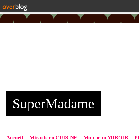
SuperMadame
Accueil
Miracle en CUISINE
Mon beau MIROIR
P