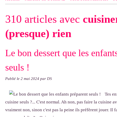
Contact
pas d'indiquer le NOM EXACT du modèle dont tu so
310 articles avec
cuisine
exemple : "Bonnet cloche From Annie", "Veste Rue Cambon")..
(presque) rien
Le bon dessert que les enfant
seuls !
Publié le
2 mai 2024
par DS
Tes en
cuisine seuls ?... C'est normal. Ah non, pas faire la cuisine av
vraiment non, sinon c'est pas la peine ils préfèrent jouer. Il