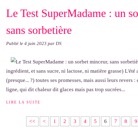
Le Test SuperMadame : un so
sans sorbetière
Publié le
4 juin 2023
par DS
ingrédient, et sans sucre, ni lactose, ni matière grasse) L'été a
(presque... ?) toutes ses promesses, mais aussi leurs revers : 
ligne, qui dit chaleur dit glaces mais pas trop sucrées...
LIRE LA SUITE
<<
<
1
2
3
4
5
6
7
8
9