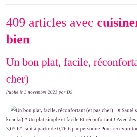
Contact
pas d'indiquer le NOM EXACT du modèle dont tu so
409 articles avec
cuisine
exemple : "Bonnet cloche From Annie", "Veste Rue Cambon")..
bien
Un bon plat, facile, réconforta
cher)
Publié le
3 novembre 2023
par DS
# Sauté 
knacks) # Un plat simple et facile Et réconfortant ! Avec des
3,05 €*, soit à partir de 0,76 € par personne Pour recevoir to