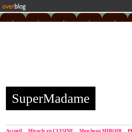
SuperMadame
Accueil
Miracle en CUISINE
Mon beau MIROIR
P