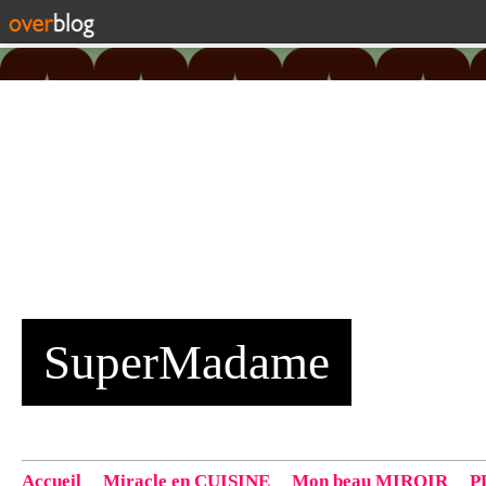
SuperMadame
Accueil
Miracle en CUISINE
Mon beau MIROIR
P