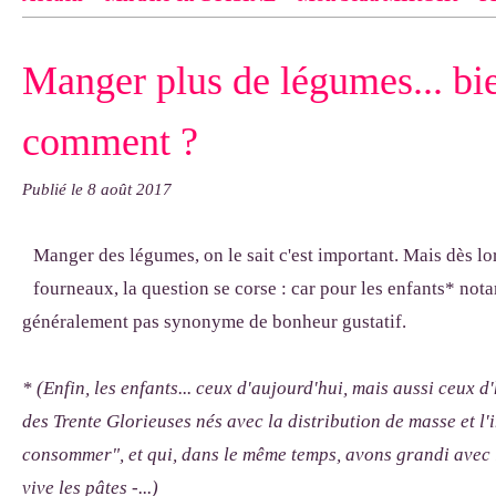
Contact
pas d'indiquer le NOM EXACT du modèle dont tu so
Manger plus de légumes... bie
exemple : "Bonnet cloche From Annie", "Veste Rue Cambon")..
comment ?
Publié le
8 août 2017
Manger des légumes, on le sait c'est important. Mais dès lo
fourneaux, la question se corse : car pour les enfants* notam
généralement pas synonyme de bonheur gustatif.
* (Enfin, les enfants... ceux d'aujourd'hui, mais aussi ceux d
des Trente Glorieuses nés avec la distribution de masse et l'
consommer", et qui, dans le même temps, avons grandi avec
vive les pâtes -...)