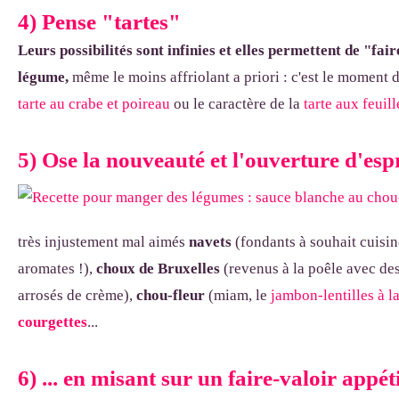
4) Pense "tartes"
Leurs possibilités sont infinies et elles permettent de "fai
légume,
même le moins affriolant a priori : c'est le moment de
tarte au crabe et poireau
ou le caractère de la
tarte aux feuill
5) Ose la nouveauté et l'ouverture d'espri
très injustement mal aimés
navets
(fondants à souhait cuisi
aromates !),
choux de Bruxelles
(revenus à la poêle avec des
arrosés de crème),
chou-fleur
(miam, le
jambon-lentilles à l
courgettes
...
6) ... en misant sur un faire-valoir appét